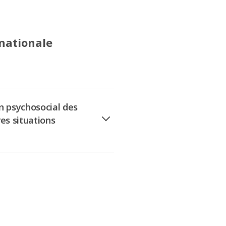
rnationale
n psychosocial des
es situations