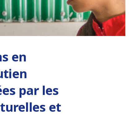
ns en
utien
es par les
turelles et