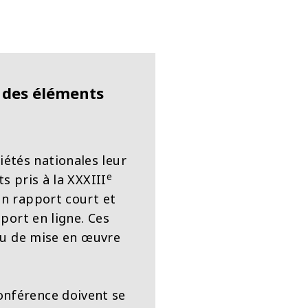
t des éléments
iétés nationales leur
e
s pris à la XXXIII
n rapport court et
port en ligne. Ces
au de mise en œuvre
onférence doivent se