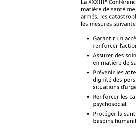
e
La XXXIII
Conférence
matière de santé men
armés, les catastroph
les mesures suivantes
Garantir un accè
renforcer l’acti
Assurer des soi
en matière de sa
Prévenir les att
dignité des pers
situations d’urg
Renforcer les c
psychosocial.
Protéger la san
besoins humanit