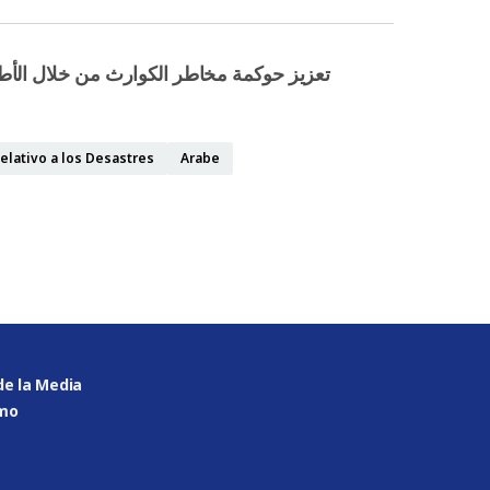
elativo a los Desastres
Arabe
de la Media
omo