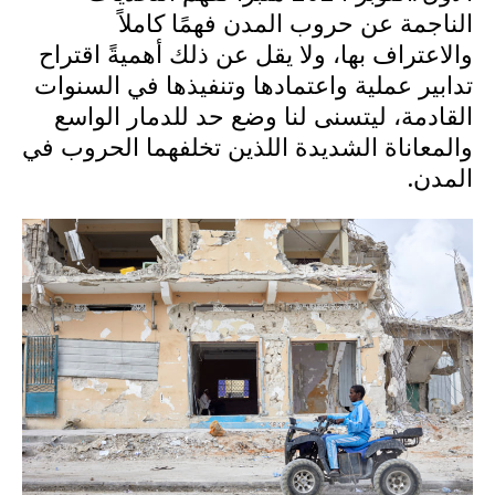
الناجمة عن حروب المدن فهمًا كاملاً
والاعتراف بها، ولا يقل عن ذلك أهميةً اقتراح
تدابير عملية واعتمادها وتنفيذها في السنوات
القادمة، ليتسنى لنا وضع حد للدمار الواسع
والمعاناة الشديدة اللذين تخلفهما الحروب في
المدن.