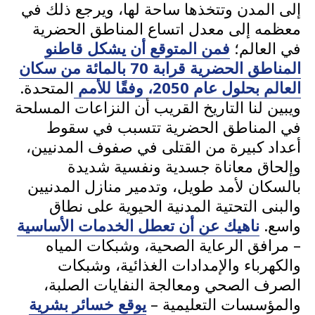
إلى المدن وتتخذها ساحة لها، ويرجع ذلك في
معظمه إلى معدل اتساع المناطق الحضرية
في العالم؛
فمن المتوقع أن يشكل قاطنو
المناطق الحضرية قرابة 70 بالمائة من سكان
العالم بحلول
عا
م
2050، وفقًا للأمم
المتحدة.
ويبين لنا التاريخ القريب أن النزاعات المسلحة
في المناطق الحضرية تتسبب في سقوط
أعداد كبيرة من القتلى في صفوف المدنيين،
وإلحاق معاناة جسدية ونفسية شديدة
بالسكان لأمد طويل، وتدمير منازل المدنيين
والبنى التحتية المدنية الحيوية على نطاق
واسع.
ناهيك عن أن
تعطل الخدمات الأساسية
– مرافق الرعاية الصحية، وشبكات المياه
والكهرباء والإمدادات الغذائية، وشبكات
الصرف الصحي ومعالجة النفايات الصلبة،
والمؤسسات التعليمية –
يوقع خسائر بشرية